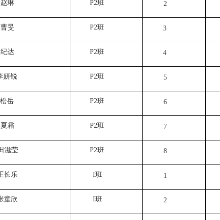
赵琳
P2
班
2
曹旻
P2
班
3
纪达
P2
班
4
李妍锐
P2
班
5
松岳
P2
班
6
P2
班
夏霜
7
田滋莹
P2
班
8
王长乐
I
班
1
张童欣
I
班
2