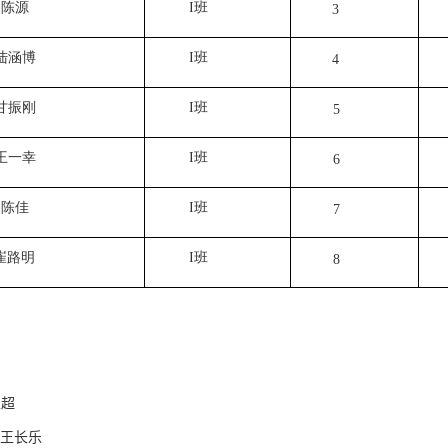
陈源
I
班
3
陆涵博
I
班
4
甘振刚
I
班
5
王一幸
I
班
6
陈佳
I
班
7
崔路明
I
班
8
超
王
长乐