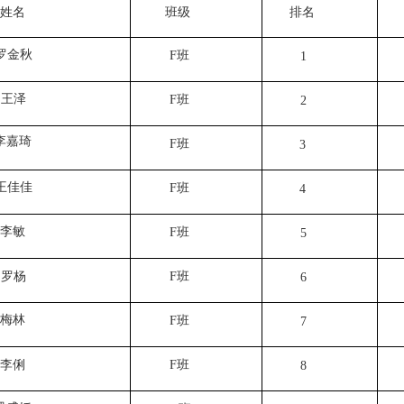
姓名
班级
排名
罗金秋
F
班
1
王泽
F
班
2
李嘉琦
F
班
3
王佳佳
F
班
4
李敏
F
班
5
罗杨
F
班
6
梅林
F
班
7
李俐
F
班
8