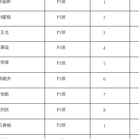
梁盛娇
P1
班
1
刘暖晴
P1
班
2
王允
P1
班
3
康焱
P1
班
4
张俊
P1
班
5
高晓卉
P1
班
6
张航
P1
班
7
刘欣
P1
班
8
石睿杨
P2
班
1