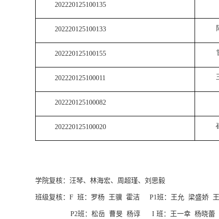
202220125100135
202220125100133
202220125100155
202220125100011
202220125100082
202220125100020
学院复核：汪琴
、林海宏
、周超瑾
、刘思毅
班级复核：
F
班：罗杨
王骥
霍洁
P1
班：王
允
梁盛娇
王
P2
班：松岳
曹旻
杨谆
I
班：王一幸
杨晓蕾